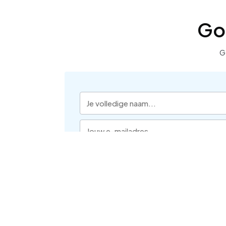
Goe
G
Akkoord, gebruik emailadres