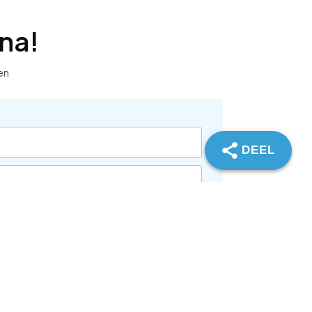
jna!
en
DEEL
Ter beoordeling indienen