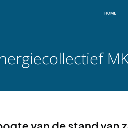
HOME
nergiecollectief M
oogte van de stand van 