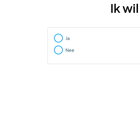
Ik w
Ja
Nee